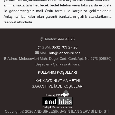
alınmamakta tahsil edilecek bedel telefon veya faks ya da e-posta
ile göndereceğiniz mail Ordu formu ile karşınıza çekilmektedir.
Anlaşmalı bankalar olan garanti bankaların gizlilik standartlarına
taahhüt altındadır.
Telefon:
444 45 26
GSM:
0532 709 27 20
Mail:
ilan@ilanservisi.net
Adres: Mebusevleri Mah. Degol Cad. Cenk Apt. No:27/3 (06580)
Beşevler - Çankaya Ankara
KULLANIM KOŞULLARI
KVKK AYDINLATMA METNİ
GARANTİ VE İADE KOŞULLARI
Copyright © 2026 AND BİRLEŞİK BASIN İLAN SERVİSİ LTD. ŞTİ.