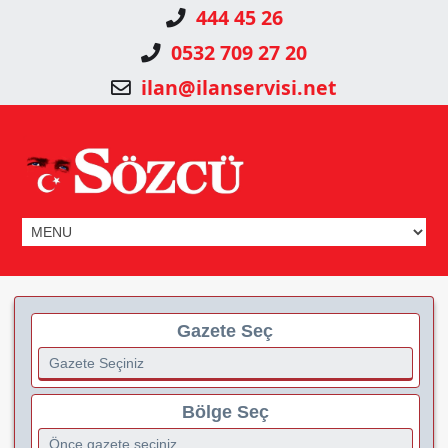
444 45 26
0532 709 27 20
ilan@ilanservisi.net
Gazete Seç
Bölge Seç