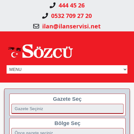
444 45 26
0532 709 27 20
ilan@ilanservisi.net
Gazete Seç
Bölge Seç